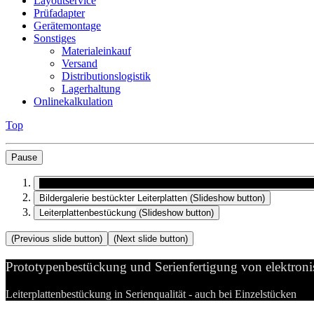
Layoutservice
Prüfadapter
Gerätemontage
Sonstiges
Materialeinkauf
Versand
Distributionslogistik
Lagerhaltung
Onlinekalkulation
Top
Pause
Prototypenbestückung und Serienfertigung von elektronischen Bau
Bildergalerie bestückter Leiterplatten
(Slideshow button)
Leiterplattenbestückung
(Slideshow button)
(Previous slide button)
(Next slide button)
Prototypenbestückung und Serienfertigung von elektron
Leiterplattenbestückung in Serienqualität - auch bei Einzelstücken