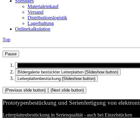
Sonstiges
Materialeinkauf
Versand
Distributionslogistik
Lagerhaltung
Onlinekalkulation
Top
Pause
Prototypenbestückung und Serienfertigung von elektronischen Bau
Bildergalerie bestückter Leiterplatten
(Slideshow button)
Leiterplattenbestückung
(Slideshow button)
(Previous slide button)
(Next slide button)
Prototypenbestückung und Serienfertigung von elektron
Leiterplattenbestückung in Serienqualität - auch bei Einzelstücken