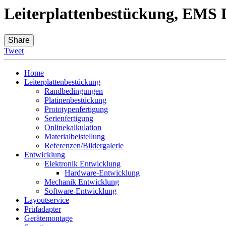
Leiterplattenbestückung, EMS D
Share
Tweet
Home
Leiterplattenbestückung
Randbedingungen
Platinenbestückung
Prototypenfertigung
Serienfertigung
Onlinekalkulation
Materialbeistellung
Referenzen/Bildergalerie
Entwicklung
Elektronik Entwicklung
Hardware-Entwicklung
Mechanik Entwicklung
Software-Entwicklung
Layoutservice
Prüfadapter
Gerätemontage