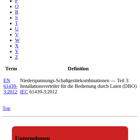
P
Q
R
S
T
U
V
W
X
Y
Z
Term
Definition
EN
Niederspannungs-Schaltgerätekombinationen — Teil 3:
61439-
Installationsverteiler für die Bedienung durch Laien (DBO)
3:2012
IEC
61439-3:2012
Top
Unternehmen