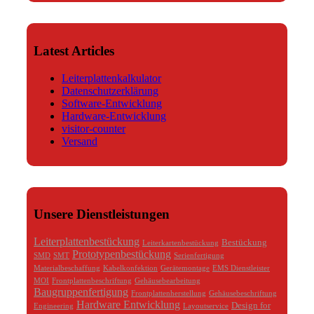
Latest Articles
Leiterplattenkalkulator
Datenschutzerklärung
Software-Entwicklung
Hardware-Entwicklung
visitor-counter
Versand
Unsere Dienstleistungen
Leiterplattenbestückung
Bestückung
Leiterkartenbestückung
Prototypenbestückung
SMD
SMT
Serienfertigung
Materialbeschaffung
Kabelkonfektion
Gerätemontage
EMS Dienstleister
MOI
Frontplattenbeschriftung
Gehäusebearbeitung
Baugruppenfertigung
Frontplattenherstellung
Gehäusebeschriftung
Hardware Entwicklung
Design for
Engineering
Layoutservice