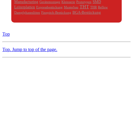
Manufacturing
SMD
Gerätemontage
Kleinserie
Prototypen
THT
Leiterplatten
Expressbestückung
Musterbau
THR
Reflow
BGA-Bestückung
Dampfphasenlöten
Finepitch-Bestückung
Top
Top
. Jump to top of the page.