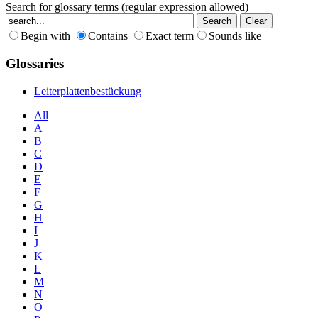
Search for glossary terms (regular expression allowed)
Begin with
Contains
Exact term
Sounds like
Glossaries
Leiterplattenbestückung
All
A
B
C
D
E
F
G
H
I
J
K
L
M
N
O