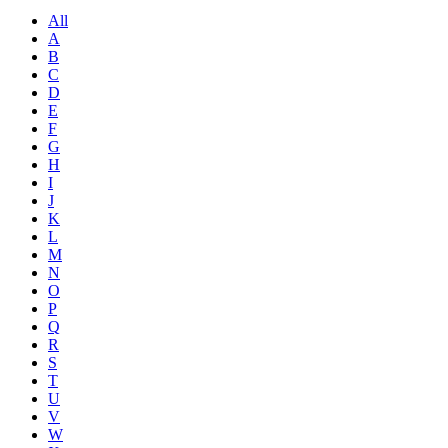
All
A
B
C
D
E
F
G
H
I
J
K
L
M
N
O
P
Q
R
S
T
U
V
W