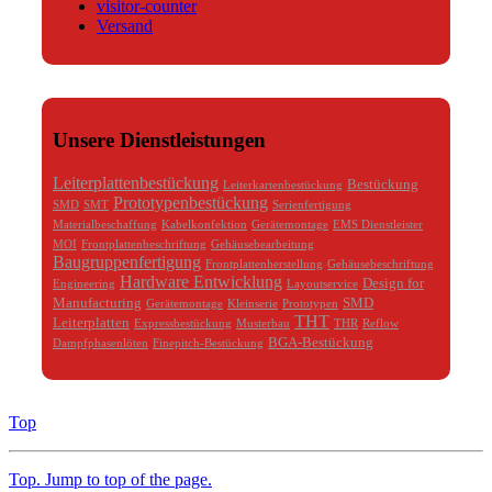
visitor-counter
Versand
Unsere Dienstleistungen
Leiterplattenbestückung
Bestückung
Leiterkartenbestückung
Prototypenbestückung
SMD
SMT
Serienfertigung
Materialbeschaffung
Kabelkonfektion
Gerätemontage
EMS Dienstleister
MOI
Frontplattenbeschriftung
Gehäusebearbeitung
Baugruppenfertigung
Frontplattenherstellung
Gehäusebeschriftung
Hardware Entwicklung
Design for
Engineering
Layoutservice
Manufacturing
SMD
Gerätemontage
Kleinserie
Prototypen
THT
Leiterplatten
Expressbestückung
Musterbau
THR
Reflow
BGA-Bestückung
Dampfphasenlöten
Finepitch-Bestückung
Top
Top
. Jump to top of the page.