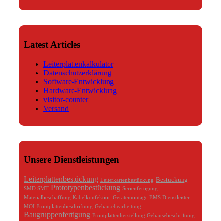
Latest Articles
Leiterplattenkalkulator
Datenschutzerklärung
Software-Entwicklung
Hardware-Entwicklung
visitor-counter
Versand
Unsere Dienstleistungen
Leiterplattenbestückung
Bestückung
Leiterkartenbestückung
Prototypenbestückung
SMD
SMT
Serienfertigung
Materialbeschaffung
Kabelkonfektion
Gerätemontage
EMS Dienstleister
MOI
Frontplattenbeschriftung
Gehäusebearbeitung
Baugruppenfertigung
Frontplattenherstellung
Gehäusebeschriftung