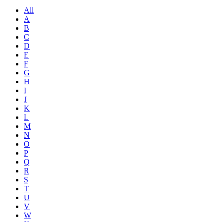
All
A
B
C
D
E
F
G
H
I
J
K
L
M
N
O
P
Q
R
S
T
U
V
W