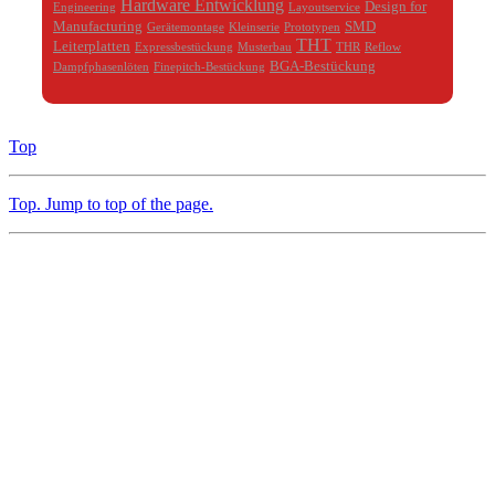
Hardware Entwicklung
Design for
Engineering
Layoutservice
Manufacturing
SMD
Gerätemontage
Kleinserie
Prototypen
THT
Leiterplatten
Expressbestückung
Musterbau
THR
Reflow
BGA-Bestückung
Dampfphasenlöten
Finepitch-Bestückung
Top
Top
. Jump to top of the page.