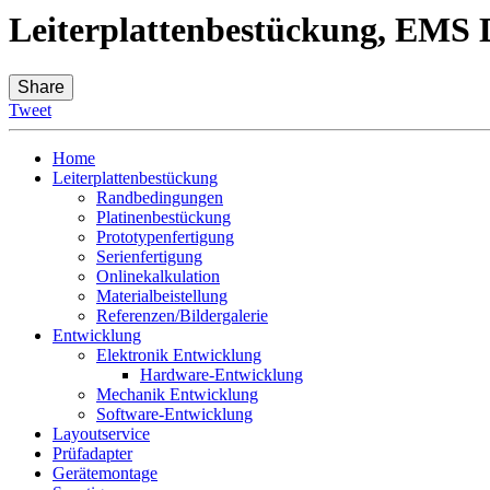
Leiterplattenbestückung, EMS D
Share
Tweet
Home
Leiterplattenbestückung
Randbedingungen
Platinenbestückung
Prototypenfertigung
Serienfertigung
Onlinekalkulation
Materialbeistellung
Referenzen/Bildergalerie
Entwicklung
Elektronik Entwicklung
Hardware-Entwicklung
Mechanik Entwicklung
Software-Entwicklung
Layoutservice
Prüfadapter
Gerätemontage