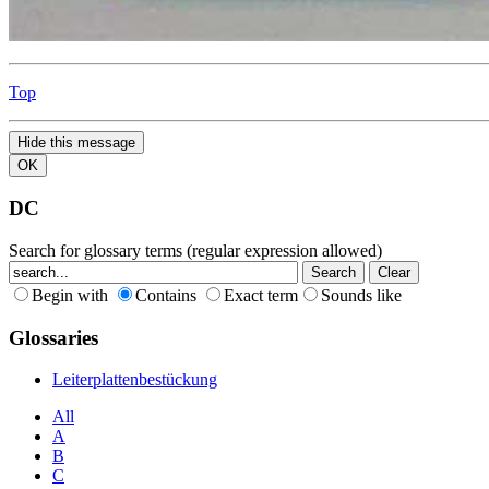
Top
Hide this message
OK
DC
Search for glossary terms (regular expression allowed)
Begin with
Contains
Exact term
Sounds like
Glossaries
Leiterplattenbestückung
All
A
B
C