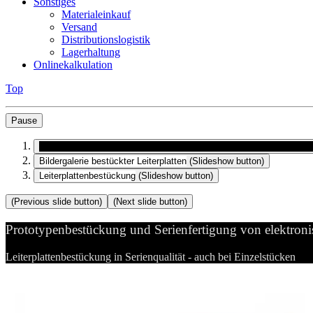
Sonstiges
Materialeinkauf
Versand
Distributionslogistik
Lagerhaltung
Onlinekalkulation
Top
Pause
Prototypenbestückung und Serienfertigung von elektronischen Bau
Bildergalerie bestückter Leiterplatten
(Slideshow button)
Leiterplattenbestückung
(Slideshow button)
(Previous slide button)
(Next slide button)
Prototypenbestückung und Serienfertigung von elektron
Leiterplattenbestückung in Serienqualität - auch bei Einzelstücken