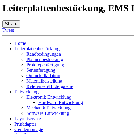
Leiterplattenbestückung, EMS D
Share
Tweet
Home
Leiterplattenbestückung
Randbedingungen
Platinenbestückung
Prototypenfertigung
Serienfertigung
Onlinekalkulation
Materialbeistellung
Referenzen/Bildergalerie
Entwicklung
Elektronik Entwicklung
Hardware-Entwicklung
Mechanik Entwicklung
Software-Entwicklung
Layoutservice
Prüfadapter
Gerätemontage