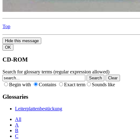
Top
Hide this message
OK
CD-ROM
Search for glossary terms (regular expression allowed)
Begin with
Contains
Exact term
Sounds like
Glossaries
Leiterplattenbestückung
All
A
B
C