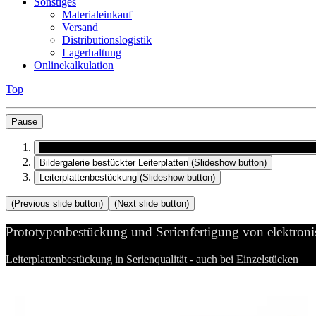
Sonstiges
Materialeinkauf
Versand
Distributionslogistik
Lagerhaltung
Onlinekalkulation
Top
Pause
Prototypenbestückung und Serienfertigung von elektronischen Bau
Bildergalerie bestückter Leiterplatten
(Slideshow button)
Leiterplattenbestückung
(Slideshow button)
(Previous slide button)
(Next slide button)
Prototypenbestückung und Serienfertigung von elektron
Leiterplattenbestückung in Serienqualität - auch bei Einzelstücken