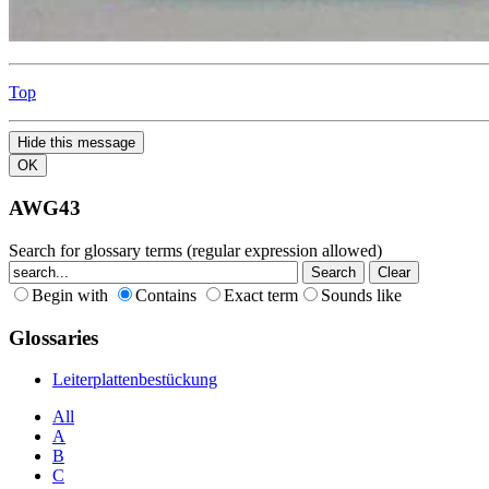
Top
Hide this message
OK
AWG43
Search for glossary terms (regular expression allowed)
Begin with
Contains
Exact term
Sounds like
Glossaries
Leiterplattenbestückung
All
A
B
C