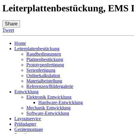
Leiterplattenbestückung, EMS D
Share
Tweet
Home
Leiterplattenbestückung
Randbedingungen
Platinenbestückung
Prototypenfertigung
Serienfertigung
Onlinekalkulation
Materialbeistellung
Referenzen/Bildergalerie
Entwicklung
Elektronik Entwicklung
Hardware-Entwicklung
Mechanik Entwicklung
Software-Entwicklung
Layoutservice
Prüfadapter
Gerätemontage