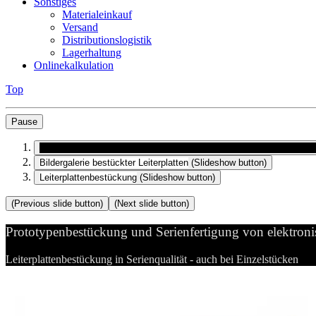
Sonstiges
Materialeinkauf
Versand
Distributionslogistik
Lagerhaltung
Onlinekalkulation
Top
Pause
Prototypenbestückung und Serienfertigung von elektronischen Bau
Bildergalerie bestückter Leiterplatten
(Slideshow button)
Leiterplattenbestückung
(Slideshow button)
(Previous slide button)
(Next slide button)
Prototypenbestückung und Serienfertigung von elektron
Leiterplattenbestückung in Serienqualität - auch bei Einzelstücken