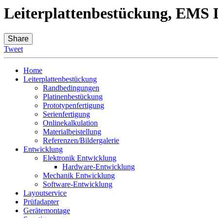
Leiterplattenbestückung, EMS D
Share
Tweet
Home
Leiterplattenbestückung
Randbedingungen
Platinenbestückung
Prototypenfertigung
Serienfertigung
Onlinekalkulation
Materialbeistellung
Referenzen/Bildergalerie
Entwicklung
Elektronik Entwicklung
Hardware-Entwicklung
Mechanik Entwicklung
Software-Entwicklung
Layoutservice
Prüfadapter
Gerätemontage