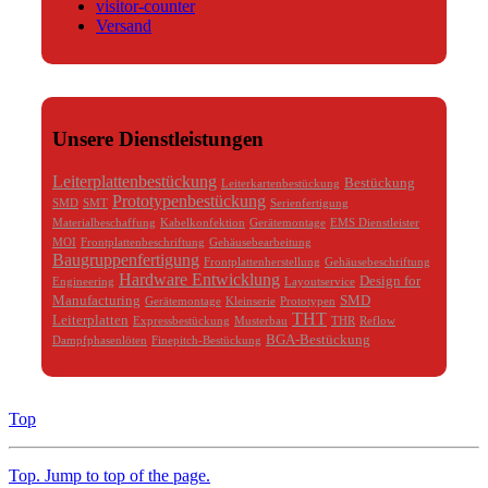
visitor-counter
Versand
Unsere Dienstleistungen
Leiterplattenbestückung
Bestückung
Leiterkartenbestückung
Prototypenbestückung
SMD
SMT
Serienfertigung
Materialbeschaffung
Kabelkonfektion
Gerätemontage
EMS Dienstleister
MOI
Frontplattenbeschriftung
Gehäusebearbeitung
Baugruppenfertigung
Frontplattenherstellung
Gehäusebeschriftung
Hardware Entwicklung
Design for
Engineering
Layoutservice
Manufacturing
SMD
Gerätemontage
Kleinserie
Prototypen
THT
Leiterplatten
Expressbestückung
Musterbau
THR
Reflow
BGA-Bestückung
Dampfphasenlöten
Finepitch-Bestückung
Top
Top
. Jump to top of the page.