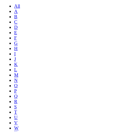
All
A
B
C
D
E
F
G
H
I
J
K
L
M
N
O
P
Q
R
S
T
U
V
W