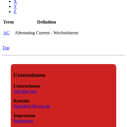
X
Y
Z
Term
Definition
AC
Alternating Current - Wechselstrom
Top
Unternehmen
Unternehmen
Wir über uns
Kontakt
Sprechen Sie uns an
Impressum
Impressum