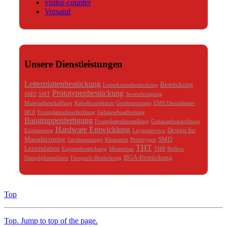
visitor-counter
Versand
Unsere Dienstleistungen
Leiterplattenbestückung
Bestückung
Leiterkartenbestückung
Prototypenbestückung
SMD
SMT
Serienfertigung
Materialbeschaffung
Kabelkonfektion
Gerätemontage
EMS Dienstleister
MOI
Frontplattenbeschriftung
Gehäusebearbeitung
Baugruppenfertigung
Frontplattenherstellung
Gehäusebeschriftung
Hardware Entwicklung
Design for
Engineering
Layoutservice
Manufacturing
SMD
Gerätemontage
Kleinserie
Prototypen
THT
Leiterplatten
Expressbestückung
Musterbau
THR
Reflow
BGA-Bestückung
Dampfphasenlöten
Finepitch-Bestückung
Top
Top
. Jump to top of the page.