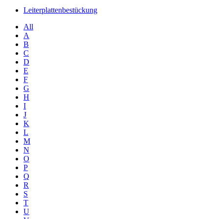
Leiterplattenbestückung
All
A
B
C
D
E
F
G
H
I
J
K
L
M
N
O
P
Q
R
S
T
U